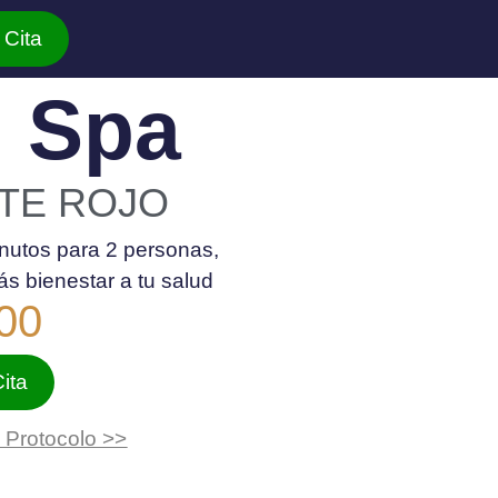
 Cita
n Spa
TE ROJO
inutos para 2 personas,
s bienestar a tu salud
00
ita
y Protocolo >>