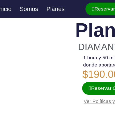
Inicio
Somos
Planes
Reservar
Pla
DIAMAN
1 hora y 50 m
donde aportará
$190.0
Reservar C
Ver Políticas 